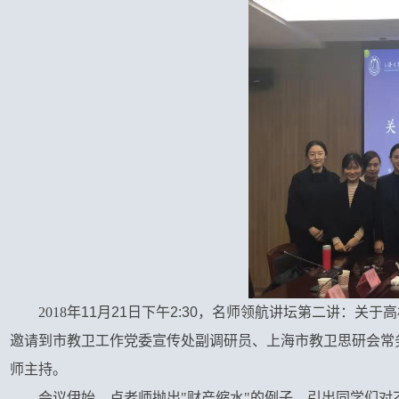
2018
年
11
月
21
日下午
2:30
，名师领航讲坛第二讲：关于高
邀请到市教卫工作党委宣传处副调研员、上海市教卫思研会常
师主持。
会议伊始，卢老师抛出"财产缩水"的例子，引出同学们