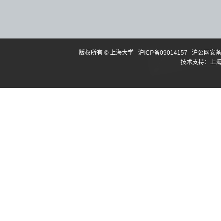
版权所有 ©
上海大学
沪ICP备09014157
沪公网安备3
技术支持：
上