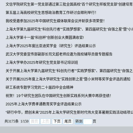
文信学院研究生第一党支部通过第三批全国高校“百个研究生样板党支部”创建培
第五届上海高校研究生思想政治教育工作研讨会顺利举行！
我校受邀参加2025年中国研究生媒体联席会议并斩获多项荣誉！
上海大学第九届研究生“科创先行者”“实践梦想家”、第四届研究生“自强之星”暨“
上海大学第十一届“科创杯”创新创业大赛圆满收官!
上海大学2025年度比亚迪奖学金（研究生）评选结果公示
武汉大学党委宣传部副部长司文超老师应邀为我校辅导员做专题报告
上海大学举办2025年研究生党支部书记培训班
关于开展上海大学第九届研究生“科创先行者”“实践梦想家”、第四届研究生“自强之
关于开展2025年度上海大学研究生“实践创新之星”暨小米特等奖学金评选的通知
研工系统专题学习党的二十届四中全会精神
祝贺！19个研究生团队在中国研究生创新实践系列大赛中再获佳绩！
2025年上海大学费孝通教育奖学金评选结果公示
“研行中华，燃创未来”2025年上海大学研究生新时代伟大变革暑期实践活动结项
共3175条 1/159
首页
上页
下页
尾页
页