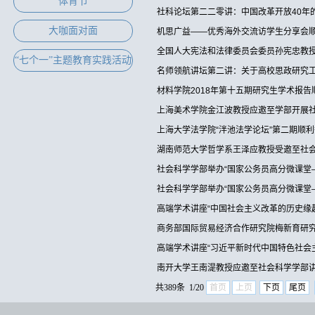
体育节
社科论坛第二二零讲：中国改革开放40年
大咖面对面
机思广益——优秀海外交流访学生分享会
全国人大宪法和法律委员会委员孙宪忠教
“七个一”主题教育实践活动
名师领航讲坛第二讲：关于高校思政研究
材料学院2018年第十五期研究生学术报告
上海美术学院金江波教授应邀至学部开展社
上海大学法学院“泮池法学论坛”第二期顺
湖南师范大学哲学系王泽应教授受邀至社会
社会科学学部举办“国家公务员高分微课堂
社会科学学部举办“国家公务员高分微课堂
高端学术讲座“中国社会主义改革的历史缘
商务部国际贸易经济合作研究院梅新育研究
高端学术讲座“习近平新时代中国特色社会
南开大学王南湜教授应邀至社会科学学部
共389条 1/20
首页
上页
下页
尾页