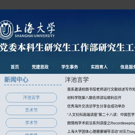
首页
党建思政
学生事务
实践育人
信息服
新闻中心
泮池言学
我系邀请校图书馆老师进行文献综述写作
泮池言学
材料学院第八期名师讲坛顺利召开
优秀海外交流访学生分享会成功举办
艺术节
“人文社科高端讲座”第二十八讲：中国哲
学术节
图情档学术前沿系列讲座之Recordkeeping I
上海大学团体心理健康辅导活动“对压力say 