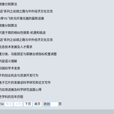
图像分割算法
对话”系列之丝绸之路与中外经济文化交流
tude掺Yb飞秒光纤激光器的最新进展
图像分割算法
代基于图的相似性搜索-机遇和挑战
对话”系列之丝绸之路与中外经济文化交流
信息技术发展及人才需求
重分类、功能锁定与薪酬业绩指标权重调整
内容语义理解
和国际学术发表
下的创业机会与资源开发行为
电子芯片的发展谈科学研究和论文写作
的应用进展及科学研究选题心得
史学科的百年历程
/34
首页
上页
下页
尾页
页