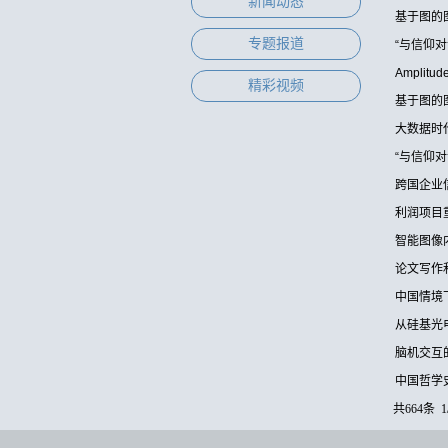
新闻动态
基于图的
专题报道
“与信仰
Ampli
精彩视频
基于图的
大数据时
“与信仰
跨国企业
利润项目
智能图像
论文写作
中国情境
从硅基光
脑机交互
中国哲学
共664条 1