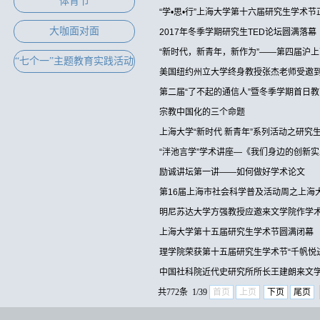
体育节
“学•思•行”上海大学第十六届研究生学术
大咖面对面
2017年冬季学期研究生TED论坛圆满落幕
“新时代，新青年，新作为”——第四届沪
“七个一”主题教育实践活动
美国纽约州立大学终身教授张杰老师受邀到
第二届“了不起的通信人”暨冬季学期首日
宗教中国化的三个命题
上海大学“新时代 新青年”系列活动之研究
“泮池言学”学术讲座—《我们身边的创新
励诚讲坛第一讲——如何做好学术论文
第16届上海市社会科学普及活动周之上海
明尼苏达大学方强教授应邀来文学院作学
上海大学第十五届研究生学术节圆满闭幕
理学院荣获第十五届研究生学术节“千帆悦
中国社科院近代史研究所所长王建朗来文
共772条 1/39
首页
上页
下页
尾页