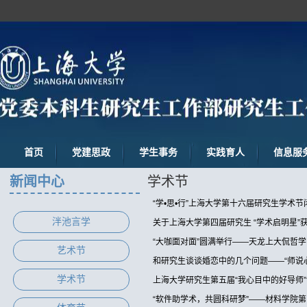
首页
党建思政
学生事务
实践育人
信息服
新闻中心
学术节
“学•思•行”上海大学第十六届研究生学术节
泮池言学
关于上海大学第四届研究生 “学术启明星”
“大咖面对面”圆满举行——天龙上大侃哲
艺术节
和研究生谈谈婚恋中的几个问题——“师说
学术节
上海大学研究生第五届“我心目中的好导师
“软件助学术，共圆科研梦”——材料学院