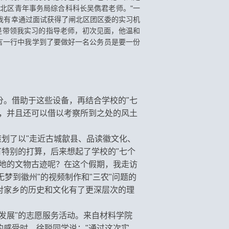
北区青年事务局综合科科长吴儁君老师。"一
我有幸通过面试获得了闸北区团区委的实习机
便是带领我实习的指导老师，初次见面，他温和
言一行中我学到了要做好一名公务员是要一份
。借助于这些设备，再结合学校的"七
，并且还可以借以考察所到之处的风土
策划了以"走近古城歙县、品读徽文化、
有特别的打算，后来想起了学校的"七个
地的文物古迹呢？在这个假期，我走访
梦到徽州"的视频制作和"三农"问题的
对家乡的历史和文化有了更深层次的理
发展"的志愿服务活动。来自材料学院
的感受时，徐聪同学说："通过这次实