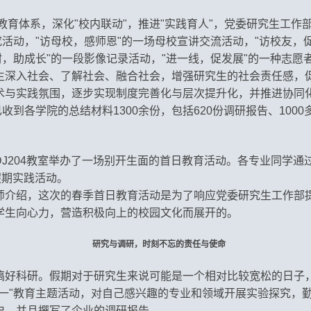
体系，深化"校内联动"，推进"实践育人"，党委研究生工作部
究活动，"访母校，感师恩"的一场母校宣讲交流活动，"访校友，
村，助成长"的一段影像记录活动，"进一线，促发展"的一种志愿
生深入社会、了解社会、融合社会，增强研究生的社会责任感，
术与实践氛围，逐步实现制度完善化与层次提升化，并推进协同
收到各学院的总结材料1300余份，包括620份调研报告、1000多
J204教室举办了一场别开生面的首日教育活动。各专业同学通
假期实践活动。
师介绍，这次的春季首日教育活动是
为了响应党委研究生工作部提
学生向心力，营造积极向上的校园文化而展开的。
研究与调研，时刻不忘的责任与使命
搞好科研。假期对于研究生来说可能是一个相对比较宽松的日子
个一"教育主题活动，对自己感兴趣的专业和领域开展实验探究，
史，并且撰写了企业的调研报告。