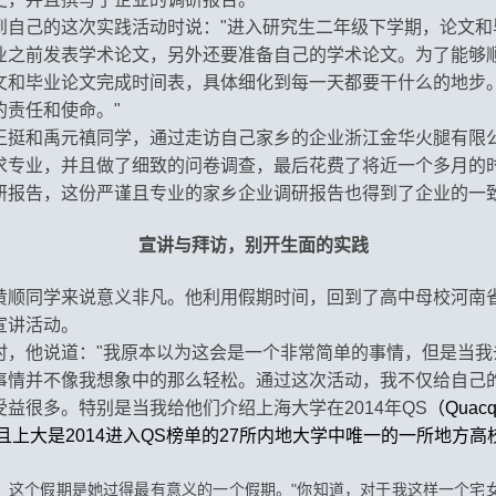
到自己的这次实践活动时说："进入研究生二年级下学期，论文和
业之前发表学术论文，另外还要准备自己的学术论文。为了能够
文和毕业论文完成时间表，具体细化到每一天都要干什么的地步
责任和使命。"
王挺和禹元禛同学，通过走访自己家乡的企业浙江金华火腿有限
求专业，并且做了细致的问卷调查，最后花费了将近一个多月的
研报告，这份严谨且专业的家乡企业调研报告也得到了企业的一
宣讲与拜访，别开生面的实践
黄顺同学来说意义非凡。他利用假期时间，回到了高中母校河南
宣讲活动。
时，他说道："我原本以为这会是一个非常简单的事情，但是当我
现事情并不像我想象中的那么轻松。通过这次活动，我不仅给自己
益很多。特别是当我给他们介绍上海大学在2014年QS
（Quac
并且上大是2014进入QS榜单的27所内地大学中唯一的一所地方
，这个假期是她过得最有意义的一个假期。"你知道，对于我这样一个宅