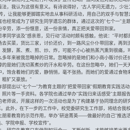
看法，我认为这很有意义。有诗说得好，‘古人学问无遗力，少壮
宣传，让我能够更脚踏实地去从事科研活动，用自己的双手与智慧
庭也经常成为了研究生同学遗忘的群体，通过这次的"七个一"主
份辛劳，添一份惬意，送一份亲情，真正把关爱带回到家。
孝同学谈及"感亲恩，见行动"活动时颇有感触，他说："平时
场去买菜，货比三家，讨价还价，到一路风尘仆仆带回家，再到
、发酵，蒸、煮、煎、炒、炸，可能不小心被热蒸汽熏到很痛，
么多年来被我忽略掉的日常。忽略掉的是她们和小商小贩讨价还
掉的是她们洗切蒸煮炒的汗水和辛劳。在这份忽略中，她们一天
中，饱含着她们的爱，静悄悄，毫不张扬。而她们的爱通过食物
粗犷又豪放。"
部提出以"七个一"为教育主题的"把爱带回家"假期教育实践活动
、照片等一手资料。各学院也通过举办"实践归来话感受"主题报
的老师说，开展这样的一次活动也是为了构建基于协同理念的研究
改革。此外，在下一步的工作中，校党委研究生工作部，将结合我
朋辈教育的示范作用，举办"研途菁英——做最好的自己"推选活
选、学院申报、学校宣传"。