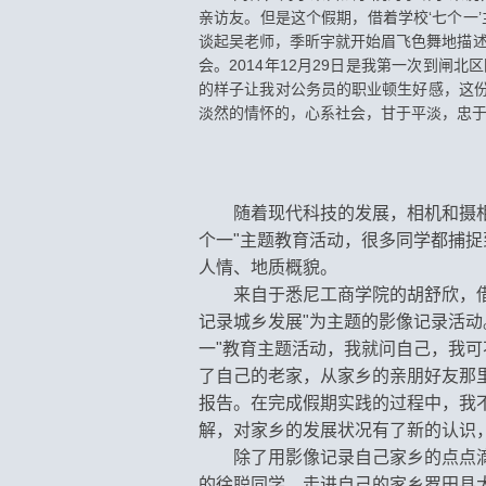
亲访友。但是这个假期，借着学校‘七个一
谈起吴老师，季昕宇就开始眉飞色舞地描述
会。
2014年12月29日是我第一次到
的样子让我对公务员的职业顿生好感，这
淡然的情怀的，心系社会，甘于平淡，忠于
随着现代科技的发展，相机和摄
个一"主题教育活动，很多同学都捕
人情、地质概貌。
来自于悉尼工商学院的胡舒欣，
记录城乡发展"为主题的影像记录活
一"教育主题活动，我就问自己，我可
了自己的老家，从家乡的亲朋好友那里
报告。在完成假期实践的过程中，我
解，对家乡的发展状况有了新的认识
除了用影像记录自己家乡的点点
的徐聪同学，走进自己的家乡
罗田县