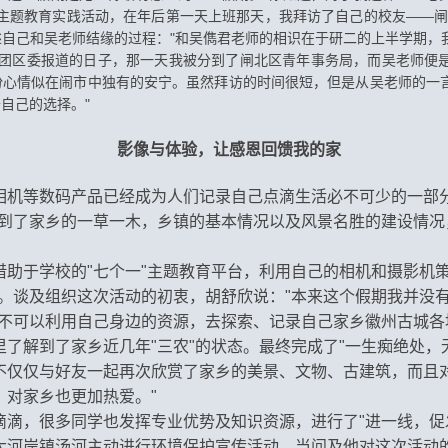
’主题教育实践活动，在年后第一天上班那天，我拜访了自己的校友——闸
自己和吴老师结缘的过程："和吴儁君老师的相识在于研二的上半学期，
闸北区团区委报道的日子，那一天我被分到了闸北区青年事务局，而吴老师
份心情似在闹市中独有的安宁。虽然拜访的时间很短，但是从吴老师的一
自己的选择。"
影像与体验，让感恩回馈我的家
相机等数码产品已经成为人们记录自己点滴生活必不可少的一部分
捉到了家乡的一草一木，乡镇的基本情况以及风景名胜的建设情况
借助于学校的"七个一"主题教育平台，利用自己的相机和摄影机
动。谈及组织这次活动的初衷，
胡舒欣说："本来这个假期我并没
不可以
利用自己身边的资源，去探索、记录自己家乡徽州古城各
了解到了家乡近几年"三农"的状态。最终完成了"一生痴绝处，无
不仅仅与好友一起再次欣赏了家乡的美景、文物、古建筑，而且
，对家乡也更加热爱。
"
滴滴，很多同学也发挥专业优势及知识资源，进行了"进一线，促
大河岸镇汤河主动进行环境保护宣传活动。当问及他对这次活动