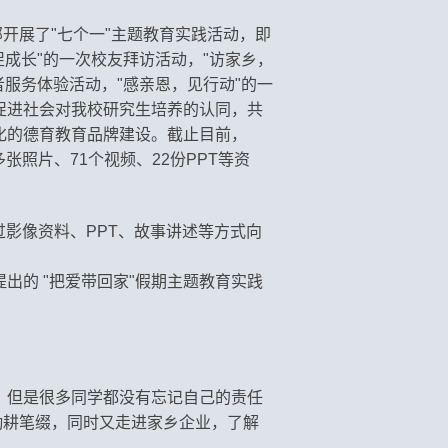
开展了"七个一"主题教育实践活动，
即
促成长"的一次校友拜访活动，"访家乡，
者服务体验活动，"感亲恩，见行动"的一
促进社会对我校研究生培养的认同，共
化的德育教育品牌建设。截止目前，
张照片、71个视频、22份PPT等资
过影像资料、PPT、故事讲述等方式向
出的 "把爱带回家"假期主题教育实践
，但是很多同学都没有忘记自己的责任
勤耕笔缀，同时又走进家乡企业，了解