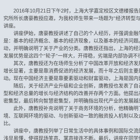
2016
年
10
月
21
日下午
2
时，上海大学嘉定校区文德楼报告
究所所长唐豪教授应邀，为我校师生带来一场题为"经济转型
讲座。
讲座伊始，唐豪教授讲述了自己的个人经历，并强调金融
是：基本的经济概念、基本的经济现象，以及基本的经济问题
动，并明确说明了关于产业的分类。唐教授还指出，上海的经
发展优势是这四个"轮子"一样大，开得稳，劣端是内部协调不
其次，唐教授还为在场师生分析了中国改革开放和经济发
增长显著，主要是靠消费促进的经济发展，而十年之后则主要
动。现在中国经济主要是靠要素驱动和财富驱动，上海是国内
随后，关于经济产业升级和企业创新，唐教授也发表了自
型和经济总量的增长与经济结构的改善并存两个方面。他提出
密集型，最后转向智慧密集型，并明确指出现代产业的发展越
此外，唐教授补充说明了关于商务环境的分析，他精确明
境、互联网环境的驱动、与创新驱动一致的融资投入机制以及
比。
讲座中，唐教授列举了日常生活中的具体事例和国际交流
浅显易懂，使得现场笑声、掌声接连不断。最后，讲座在同学