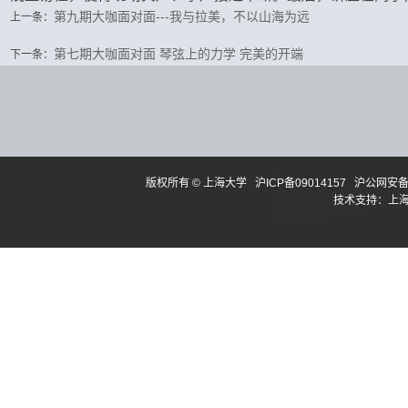
第九期大咖面对面---我与拉美，不以山海为远
上一条：
第七期大咖面对面 琴弦上的力学 完美的开端
下一条：
版权所有 ©
上海大学
沪ICP备09014157
沪公网安备3
技术支持：
上