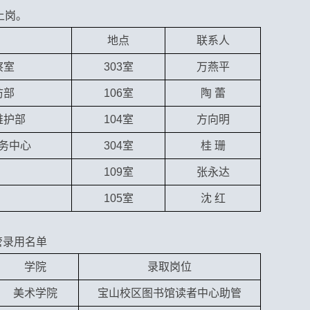
上岗。
地点
联系人
察室
303
室
万燕平
访部
106
室
陶 蕾
维护部
104
室
方向明
务中心
304
室
桂 珊
109
室
张永达
105
室
沈 红
管录用名单
学院
录取岗位
美术学院
宝山校区图书馆读者中心助管