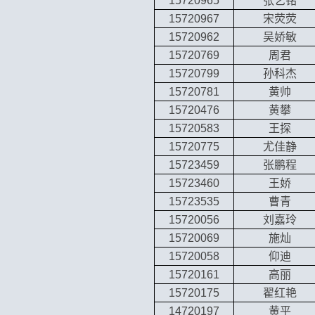
15720965
张艺铭
15720967
宋荧荧
15720962
吴娇敏
15720769
周君
15720799
孙科杰
15720781
黄帅
15720476
黄攀
15720583
王探
15720775
尤佳静
15723459
张鹏程
15723460
王娇
15723535
曹青
15720056
刘嘉玲
15720069
施灿
15720058
仰迪
15720161
高丽
15720175
翟红艳
14720197
黄平