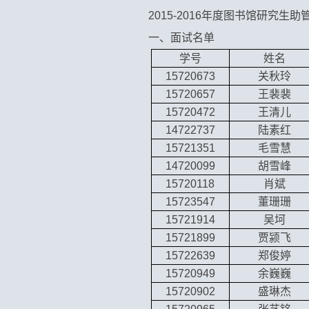
2015-2016
年度图书馆研究生助
一、面试名单
学号
姓名
15720673
关秋玲
15720657
王裴裴
15720472
王清儿
14722737
陆素红
15721351
毛雪慧
14720099
胡雪峰
15720118
肖斌
15723547
董珊珊
15721914
吴坷
15721899
贾颍飞
15722639
郑俊婷
15720949
余巍巍
15720902
盛琳杰