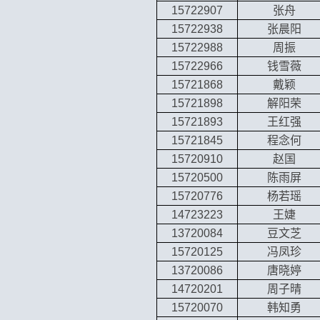
15722907
张舟
15722938
张晨阳
15722988
周振
15722966
钱雪薇
15721868
戴颖
15721898
解阳荣
15721893
王红强
15721845
程念何
15720910
赵国
15720500
陈雨屏
15720776
杨若瑶
14723223
王婕
13720084
豆文芝
15720125
冯凤珍
13720086
唐晓婷
14720201
周子晴
15720070
韩知勇