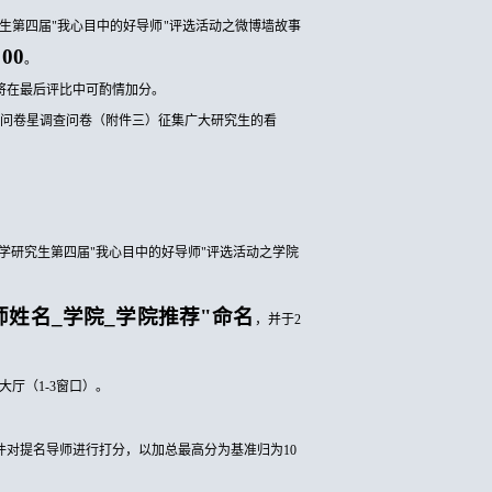
生第四届
"我心目中的好导师"评选活动之微博墙故事
00
。
将在最后评比中可酌情加分。
上问卷星调查问卷（附件三）征集广大研究生的看
学研究生第四届
"我心目中的好导师"评选活动之学院
师姓名_学院_学院推荐"命名
，并于
2
0大厅（1-3窗口）。
件对提名导师进行打分，以加总最高分为基准归为10