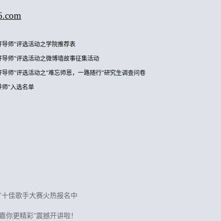
6.com
好导师"评选活动之学院推荐表
好导师"评选活动之微博墙故事征集活动
好导师"评选活动之"难忘师恩，一路随行"研究生调查问卷
好导师"入选名单
”十佳歌手大赛火热报名中
“嘉你更精彩”震撼开讲啦！