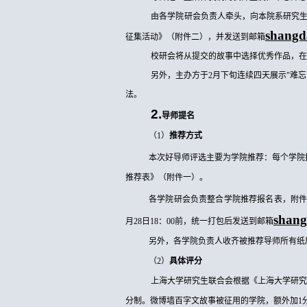
由各学院研会负责人牵头，向本院系研究
shang
征集活动》（附件二），并发送到邮箱
校研会将从提交的故事中选择优秀作品，
另外，主办方于
2月下旬连续四天展示"难
法。
2.
导师提名
（
1）
推荐方式
本次好导师评选主要为学院推荐：每个学院
推荐表》（附件一）。
各学院研会负责整合学院推荐报名表，附
shan
月28日18：00前，
统一打包后发送到邮箱
另外，各学院负责人收齐被推荐导师所有纸
（
2）
具体评分
上海大学研究生联合会根据《上海大学研
分制。微博墙百字文故事被征用的学院，额外加1