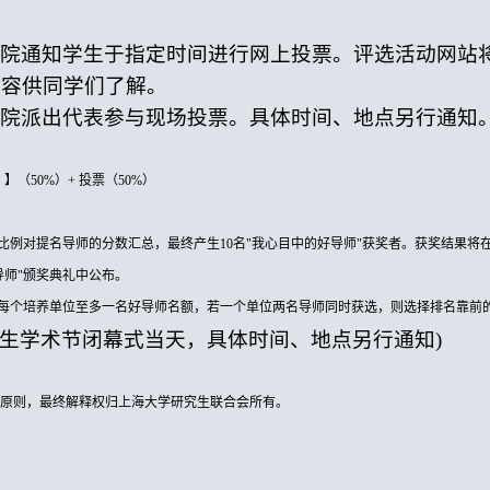
各学院通知学生于指定时间进行网上投票。评选活动网站
内容供同学们了解。
各学院派出代表参与现场投票。具体时间、地点另行通知
】（50%）+ 投票（50%）
比例对提名导师的分数汇总，最终产生
10名"我心目中的好导师"获奖者。获奖结果
导师"颁奖典礼中公布。
每个培养单位至多一名好导师名额，若一个单位两名导师同时获选，则选择排名靠前
究生学术节闭幕式当天，具体时间、地点另行通知)
优原则，最终解释权归上海大学研究生联合会所有。