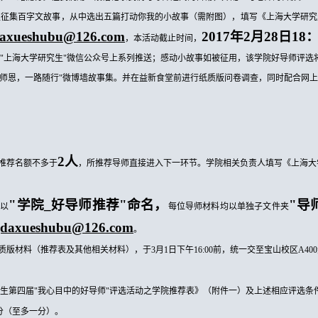
生征集百字文故事，从中选出五篇打动你我的小故事（需附图），填写《上海大学研究
daxueshubu@126.com
2017年2月28日18：
，本活动截止时间，
在
"上海大学研究生"微信公众号上系列推送；感动小故事如被征用，该学院好导师评选
忘师恩，一路随行"微博墙故事集。并在益新食堂前进行纸质版问卷调查，同时配合网
2人
推荐名额不多于
，所推荐导师直接进入下一环节。学院相关负责人填写《上海大
"学院_好导师推荐"命名，
"导
件以
每位导师材料均以单独子文件夹
gdaxueshubu@126.com
。
质版材料（推荐表及其他相关材料），于
3月1日下午16:00前，统一交至宝山校区A40
究生第四届
"我心目中的好导师"评选活动之学院推荐表》（附件一）及上述相应评选条
分（至多一分）。