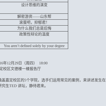
设计思维的演变
解密游资——山东帮
滚蛋吧，抑郁君！
为什么我们总是后悔
政策性辩论的温度
You aren
’
t defined solely by your degree
年12月29日（周四） 18:00
嘉定校区文德楼一楼报告厅
，涵盖嘉定校区的5个学院，选手们运用常见的案例，来讲述发生
研究生
TED 讲坛，静待君来。