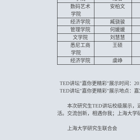
数码艺术
安柏文
学院
经济
学院
臧骁骏
管理
学院
何媛媛
文
学院
刘慧慧
悉尼工商
王硕
学院
经济学院
虞峥
TED讲坛"嘉你更精彩"展示时间：2016
TED讲坛"嘉你更精彩"展示地点：
本次研究生TED讲坛校级展示
活。
交流创新，相遇你我；上海大学
上海大学研究生联合会