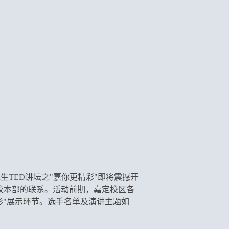
究生
TED讲坛之
"
嘉
你更精彩"
即将震撼开
校本部的联系。活动前期，嘉定校区各
彩"展示环节。选手名单及演讲主题如