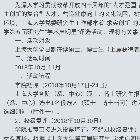
为深入学习贯彻改革开放四十周年的"人才强国
主创新的复合型人才，
营造健康向上的文化氛围，树
环境，上海大学党委研究生工作部本着
"
求实创新
"
的
学第五届研究生
"
学术启明星
"
评选活动。现将有关事
一、活动对象：
上海大学全日制在读硕士、博士生（上届获得者
二、活动时间：
2018
年
10
月
-11
月
三、活动流程：
学院初评（
2018
年
10
月
17
日
-24
日）
上海大学各院（系、中心）硕士、博士研究生报
（系、中心）选出
1
名候选人（硕士、博士皆可）进
选细则》（附件一）。
2
、校级复评（
2018
年
10
月
30
日）
学院推荐直接进入投票环节，不经过校级复评；
材料复核，根据《上海大学第五届研究生
"
学术启明