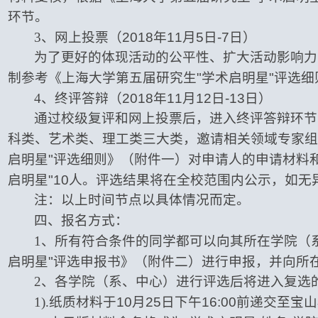
环节。
3
、网上投票（
2018
年
11
月
5
日
-7
日）
为了更好的体现活动的公平性、扩大活动影响力
制参考《上海大学第五届研究生
"
学术启明星
"
评选细
4
、终评答辩（
2018
年
11
月
12
日
-13
日）
通过校级复评和网上投票后，进入终评答辩环节
科类、艺术类、理工类三大类，邀请相关领域专家组
启明星
"
评选细则》（附件一）对申请人的申请材料
启明星
"10
人。评选结果将在全校范围内公示，如无
注：以上时间节点以具体情况而定。
四、报名方式：
1
、所有符合条件的同学都可以向其所在学院（
启明星
"
评选申报书》（附件二）进行申报，并向所
2
、各学院（系、中心）进行评选后将进入复选
1).
纸质材料于
10
月
25
日下午
16:00
前递交至宝山