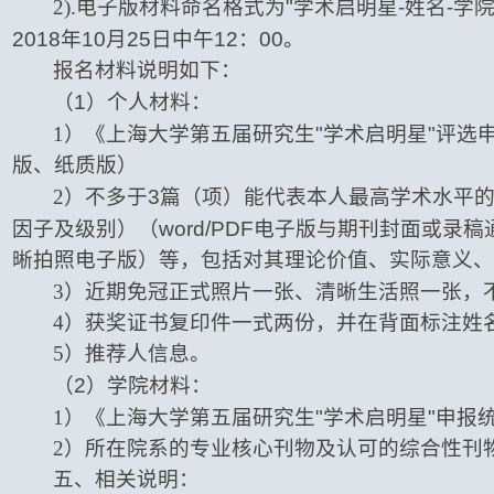
2).
电子版材料命名格式为
"
学术启明星
-
姓名
-
学
2018
年
10
月
25
日中午
12
：
00
。
报名材料说明如下：
（
1
）个人材料：
1
）《上海大学第五届研究生
"
学术启明星
"
评选
版、纸质版）
2
）不多于
3
篇（项）能代表本人最高学术水平
因子及级别）（
word/PDF
电子版与期刊封面或录稿
晰拍照电子版）等，包括对其理论价值、实际意义、
3
）近期免冠正式照片一张、清晰生活照一张，
4
）获奖证书复印件一式两份，并在背面标注姓
5
）推荐人信息。
（
2
）学院材料：
1
）《上海大学第五届研究生
"
学术启明星
"
申报
2
）所在院系的专业核心刊物及认可的综合性刊
五、相关说明：