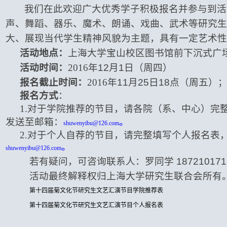
我们在此欢迎广大优秀学子积极报名并参与到活
声、舞蹈、器乐、魔术、朗诵、戏曲、武术等研究生
大、展现当代学生精神风貌为主题，具有一定艺术性
活动地点：
上海大学宝山校区图书馆前下沉式广
活动时间：
2016
年
12
月
1
日（周四）
报名截止时间：
2016
年
11
月
25
日
18
点
（周五）
报名方式
：
1.
对于学院推荐的节目，请各院（系、中心）完整
发送至邮箱：
。
shuwenyibu@126.com
2.
对于个人自荐的节目，请完整填写个人报名表，
。
shuwenyibu@126.com
若有疑问，可咨询联系人：罗同学
187210171
活动最终解释权归上海大学研究生联合会所有
第十四届菊文化节研究生文艺汇演节目学院推荐表
第十四届菊文化节研究生文艺汇演节目个人报名表