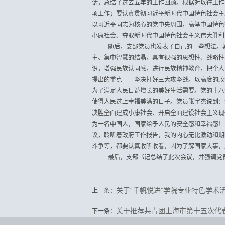
话，总结了过去五年的工作回顾。根据对以往工作
项工作；要认真贯彻习近平新时代中国特色社会主
以习近平同志为核心的党中央周围，高举中国特色
小康社会、夺取新时代中国特色社会主义伟大胜利
随后，支部党员也发表了自己的一些想法。
主、集中智慧的结晶，具有很强的思想性、战略性
识，增强民族认同感，进行民族精神教育，把个人
提出的重点
——
坚决打好三大攻坚战。以高度的政
为了满足人民日益增长的美好生活需要。党的十八
使得人民过上幸福美满的日子。党员张宇杰说到：
决胜全面建成小康社会、开启全面建设社会主义现
为一名中国人，国家给予人民的安全感和幸福感！
议，聆听着政府工作报告，我的内心无比激动和期
斗争等，都要认真收听收看，因为了解国家大事，
最后，支部书记总结了此次会议，并强调党
关于“千帆悦进”学院专业特色学术
上一条：
关于推荐共青团上海市第十五次代
下一条：