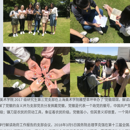
美术学院
2017
级研究生第三党支部在上海美术学院雕塑草坪举办了
"
党徽熠熠，解读
解了党徽的含义并为支部党员分发佩戴党徽，党徽是代表一个政党的徽号，中国共产
级；镰刀是农民的劳动工具，象征着农民阶级。党徽虽小，但其意义却很重，一个简
举行解读政府工作报告的支部会议，
2018
年
3
月
5
日国务院总理李克强在第十三届全国