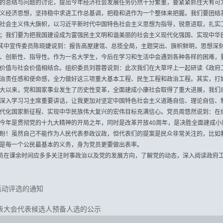
的总结与问题的讨论，提出今年经济社会发展任务仍然十分繁重，要紧紧抓住大有可
义经济思想，坚持稳中求进工作总基调，把稳和进作为一个整体来把握。我们要团结
社会主义伟大旗帜，以习近平新时代中国特色社会主义思想为指导，锐意进取，扎实
；我们要为把我国建设成为富强民主文明和谐美丽的社会主义现代化强国、实现中华
其中宣传委员陈晓婕说到：报告高屋建瓴、总揽全局，主题突出、旗帜鲜明，思想深
、创新性、指导性。作为一名大学生，今后在学习和生活中会遇到各种各样的困难，
价值与社会价值相结合。组织委员刘蓉蓉说到：此次我们在大草坪上一起研读《政府
治责任感和使命感，全力做好这三项重大基本工程、民生工程和政治工程。其实，打
大以来，党和国家事业发生了历史性变革，全面建成小康社会取得了重大进展，我们
深入学习习主席重要讲话，让我更加对坚定中国特色社会主义道路自信、理论自信、
代化国家新征程、实现中华民族伟大复兴的宏伟目标充满信心。党员周悠然说到：在
今年是贯彻党的十九大精神的开局之年，同时是改革开放
40
周年，是决胜全面建成小
盼！虽然自己不能作为人民代表参政议政，但代表们的提案是民众非常关注的，比如
是每一个公民最基本的义务，身为党员更要做出表率。
员在课余时间应多多关注时事政治以及党的发展方向，了解党的动态，深入阅读政府
活动评选的通知
表大会代表候选人预备人选的公示