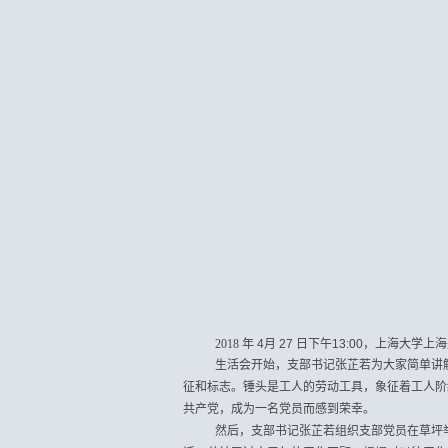
2018
年
4
月
27
日下午
13:00
，上海大学上海
生活会开始，支部书记张芷若为大家简单讲
征和标志。锤头是工人的劳动工具，象征着工人阶
共产党，成为一名党员而感到荣幸。
然后，支部书记张芷若组织支部党员在草坪