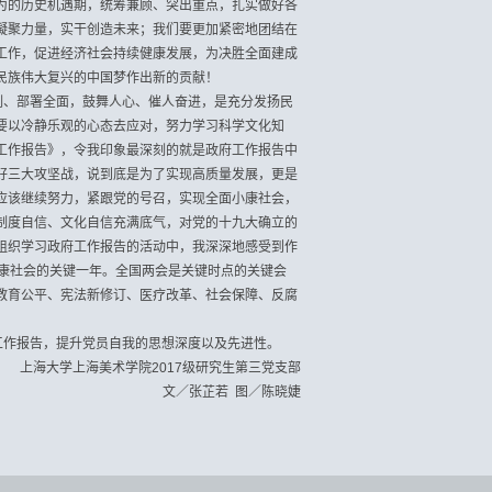
为的历史机遇期，统筹兼顾、突出重点，扎实做好各
凝聚力量，实干创造未来；我们要更加紧密地团结在
工作，促进经济社会持续健康发展，为决胜全面建成
民族伟大复兴的中国梦作出新的贡献！
刻、部署全面，鼓舞人心、催人奋进，是充分发扬民
要以冷静乐观的心态去应对，努力学习科学文化知
工作报告》，令我印象最深刻的就是政府工作报告中
好三大攻坚战，说到底是为了实现高质量发展，更是
应该继续努力，紧跟党的号召，实现全面小康社会，
制度自信、文化自信充满底气，对党的十九大确立的
组织学习政府工作报告的活动中，我深深地感受到作
康社会的关键一年。全国两会是关键时点的关键会
教育公平、宪法新修订、医疗改革、社会保障、反腐
工作报告，提升党员自我的思想深度以及先进性。
上海大学上海美术学院
2017
级研究生第三党支部
文／张芷若
图／陈晓婕