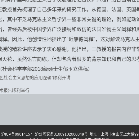
王教授首先梳理了自己多年来的研究工作，从德国、法国、英国
化，其中不乏马克思主义哲学界一些非常关键的理论，例如能动
出，曾经先后被中国学界广泛接纳和效仿的法国唯物主义阐释和
阐释。因此，他创造性地提出了"近康德阐释"，这对解读马克思
教授的精彩讲座表示了衷心感谢，他指出，王教授的报告内容非
想火花，虽然语言简练，但却包含着很多的背景知识和自己的思
社会科学学部2018级硕士生郁玉立供稿）
色社会主义思想的应用逻辑”顺利开讲
学术报告顺利举行
沪ICP备09014157
沪公网安备31009102000049号
地址：上海市宝山区上大路99号