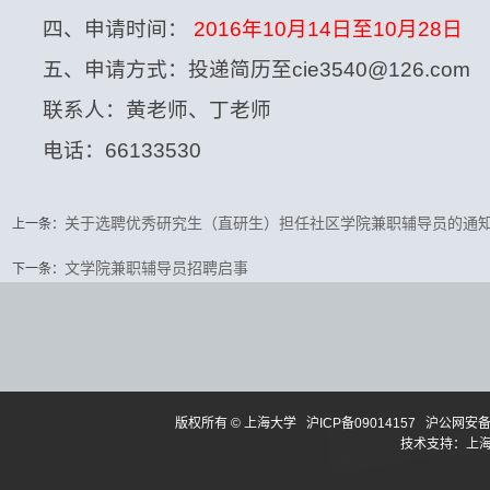
四、申请时间：
2016
年
10
月
14
日至
10
月
28
日
五、申请方式：投递简历至
cie3540@126.com
联系人：黄老师、丁老师
电话：
66133530
关于选聘优秀研究生（直研生）担任社区学院兼职辅导员的通
上一条：
文学院兼职辅导员招聘启事
下一条：
版权所有 ©
上海大学
沪ICP备09014157
沪公网安备3
技术支持：
上