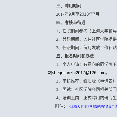
三、聘用时间
2017
年
9
月至
2018
年
7
月
四、考核与待遇
1
、任职期间参考《上海大学辅导
2
、兼职期间，入住社区学院提供
3
、任职期间，每月发放工作补贴
五、报名时间和办法
1
、个人申请：有意向的同学可下
箱shequjianzhi2017@126.com
。
2
、审核推荐：纸质版《申请表》
3
、面试：社区学院会同相关部门
4
、培训上岗：正式聘用的研究生
附件：
《
上海大学社区学院兼职辅导员申