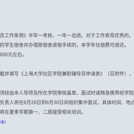
员工作条例》半年一考核，一年一总结。对于工作表现优秀的，
的学生宿舍并办理原宿舍退宿手续的，本学年住宿费可退还。
900
元左右。
载并填写《上海大学社区学院兼职辅导员申请表》（见附件），
须经由本人导师及所在学院审核盖章，面试时请随身携带经学院
负责人将在
6
月
26
日到
6
月
30
日间组织集中面试，具体时间、地
将在夏季学期第一、二周接受相关培训。
请表
》