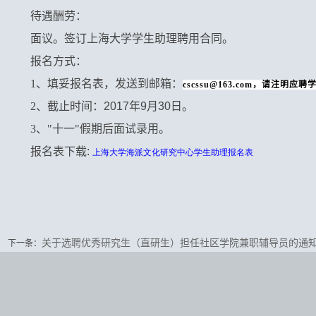
待遇酬劳：
面议。签订上海大学学生助理聘用合同。
报名方式：
1
、填妥报名表，发送到邮箱：
cscssu@163.com
，请注明应聘
2
、截止时间：
2017
年
9
月
30
日。
3
、"十一"假期后面试录用。
报名表下载
:
上海大学海派文化研究中心学生助理
报名表
关于选聘优秀研究生（直研生）担任社区学院兼职辅导员的通
下一条：