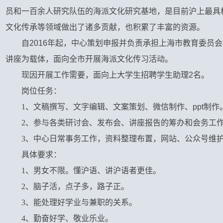
员和一百余人研究队伍的海派文化研究基地，是目前沪上最具
文化传承等领域做出了诸多贡献，也积累了丰富的资源。
自
2016
年起，中心策划申报并负责承担上海市教育委员会
讲座为载体，面向全市开展海派文化传习活动。
现因开展工作需要，面向上大学生招聘学生助理
2
名。
岗位任务：
1
、文稿撰写、文字编辑、文案策划、微信制作、
ppt
制作
2
、参与各类研讨会、发布会、讲座报告的筹办和会务工
3
、中心日常事务工作，资料整理布置，网站、公众号维
具体要求：
1
、男女不限。懂沪语、讲沪语者更佳。
2
、脑子活，点子多，路子正。
3
、能处理好学业与兼职的关系。
4
、勤奋好学、敬业乐业。