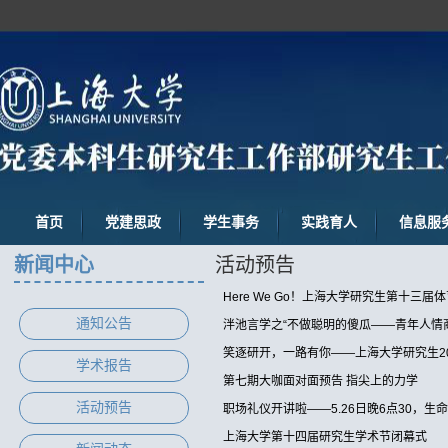
首页
党建思政
学生事务
实践育人
信息服
新闻中心
活动预告
Here We Go！上海大学研究生第十三届
通知公告
泮池言学之“不做聪明的傻瓜——青年人情
笑逐研开，一路有你——上海大学研究生2
学术报告
第七期大咖面对面预告 指尖上的力学
活动预告
职场礼仪开讲啦——5.26日晚6点30，生
上海大学第十四届研究生学术节闭幕式